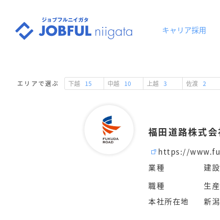
キャリア採用
下越
15
中越
10
上越
3
佐渡
2
エリアで選ぶ
福田道路株式会
https://www.fu
業種
建
職種
生
本社所在地
新