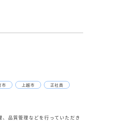
町市
上越市
正社員
理、品質管理などを行っていただき