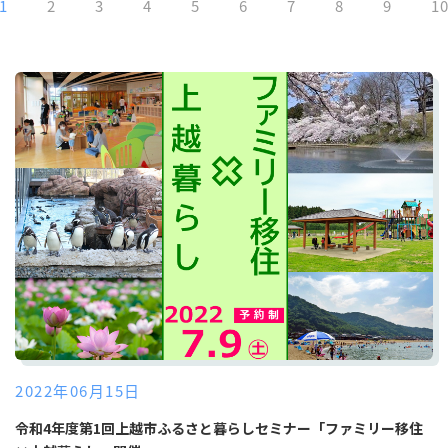
1
2
3
4
5
6
7
8
9
1
2022年06月15日
令和4年度第1回上越市ふるさと暮らしセミナー「ファミリー移住