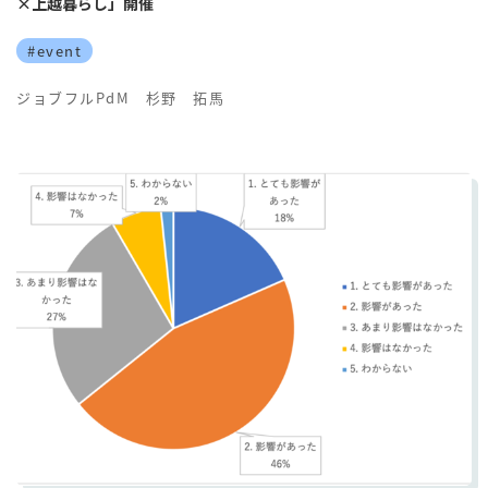
×上越暮らし」開催
#event
ジョブフルPdM 杉野 拓馬