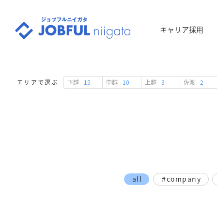
キャリア採用
下越
15
中越
10
上越
3
佐渡
2
エリアで選ぶ
all
#company