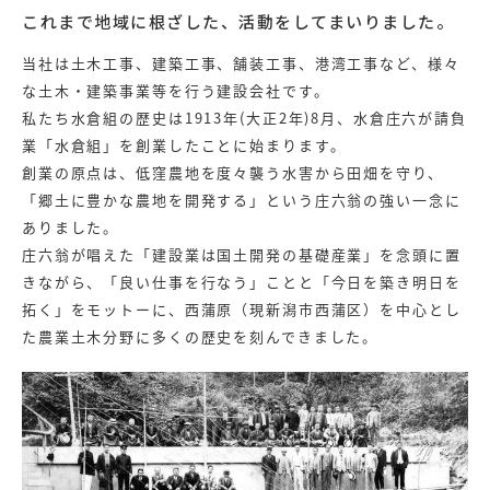
これまで地域に根ざした、活動をしてまいりました。
当社は土木工事、建築工事、舗装工事、港湾工事など、様々
な土木・建築事業等を行う建設会社です。
私たち水倉組の歴史は1913年(大正2年)8月、水倉庄六が請負
業「水倉組」を創業したことに始まります。
創業の原点は、低窪農地を度々襲う水害から田畑を守り、
「郷土に豊かな農地を開発する」という庄六翁の強い一念に
ありました。
庄六翁が唱えた「建設業は国土開発の基礎産業」を念頭に置
きながら、「良い仕事を行なう」ことと「今日を築き明日を
拓く」をモットーに、西蒲原（現新潟市西蒲区）を中心とし
た農業土木分野に多くの歴史を刻んできました。