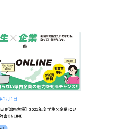
2年2月1日
6日 新潟県主催】2021年度 学生×企業 にい
会ONLINE
nt