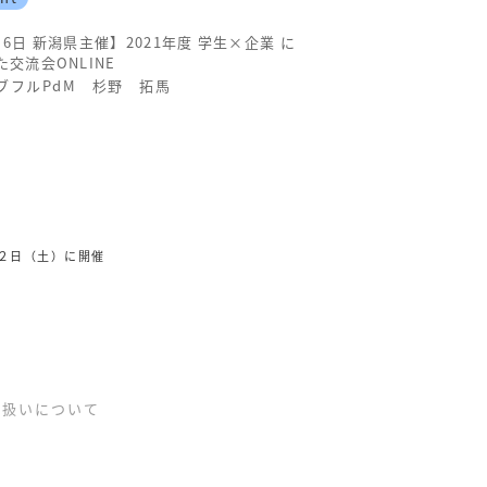
月6日 新潟県主催】2021年度 学生×企業 に
た交流会ONLINE
ブフルPdM 杉野 拓馬
２日（土）に開催
り扱いについて