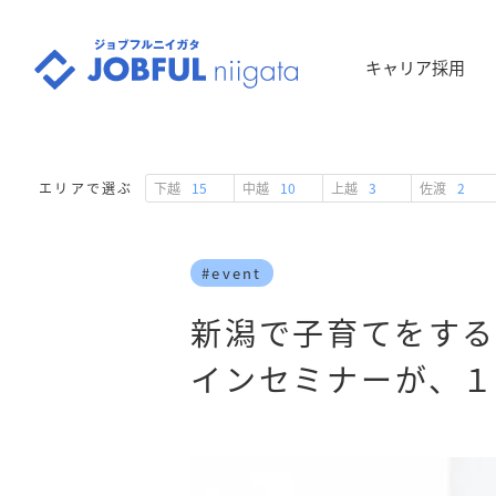
キャリア採用
下越
15
中越
10
上越
3
佐渡
2
エリアで選ぶ
#event
新潟で子育てをす
インセミナーが、