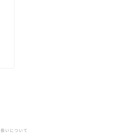
り扱いについて