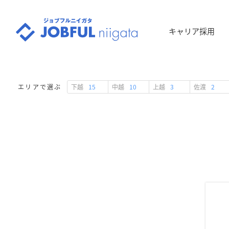
キャリア採用
下越
15
中越
10
上越
3
佐渡
2
エリアで選ぶ