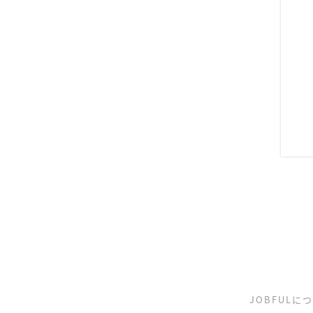
JOBFULに