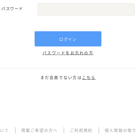
パスワード
パスワードをお忘れの方
まだ会員でない方は
こちら
ついて
掲載ご希望の方へ
ご利用規約
個人情報の取